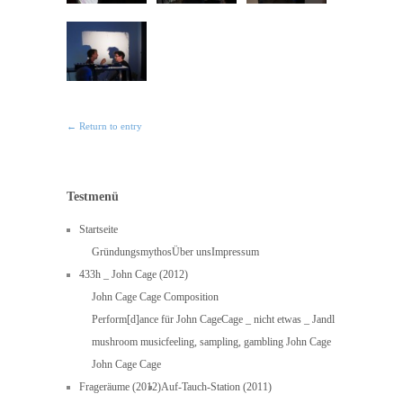
← Return to entry
Testmenü
Startseite
Gründungsmythos
Über uns
Impressum
433h _ John Cage (2012)
John Cage Cage Composition
Perform[d]ance für John Cage
Cage _ nicht etwas _ Jandl
mushroom music
feeling, sampling, gambling John Cage
John Cage Cage
Frageräume (2012)
Auf-Tauch-Station (2011)