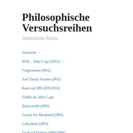
Philosophische
Versuchsreihen
Aisthetische Praxis
Startseite
433h _ John Cage (2012)
Frageräume (2012)
Auf-Tauch-Station (2011)
Kant auf 180 (2011/2012)
Grüße an John Cage
Tanzwürfel (2002)
Candy for Mankind (2003)
Labyrinth (2005)
Im Kopf bleiben (2005/2006)