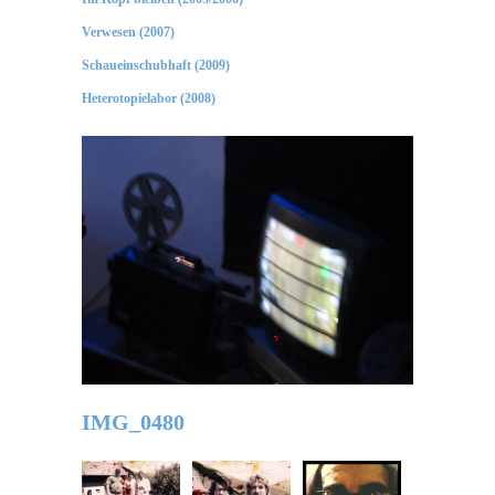
Verwesen (2007)
Schaueinschubhaft (2009)
Heterotopielabor (2008)
IMG_0480