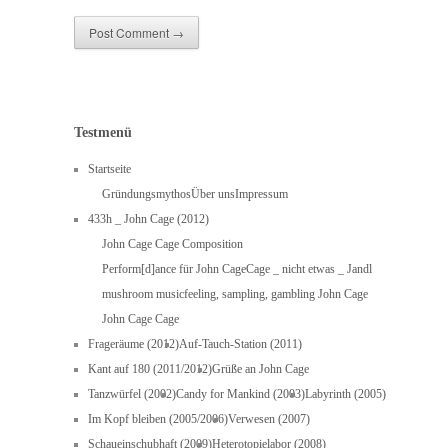
Testmenü
Startseite
Gründungsmythos
Über uns
Impressum
433h _ John Cage (2012)
John Cage Cage Composition
Perform[d]ance für John Cage
Cage _ nicht etwas _ Jandl
mushroom music
feeling, sampling, gambling John Cage
John Cage Cage
Frageräume (2012)
Auf-Tauch-Station (2011)
Kant auf 180 (2011/2012)
Grüße an John Cage
Tanzwürfel (2002)
Candy for Mankind (2003)
Labyrinth (2005)
Im Kopf bleiben (2005/2006)
Verwesen (2007)
Schaueinschubhaft (2009)
Heterotopielabor (2008)