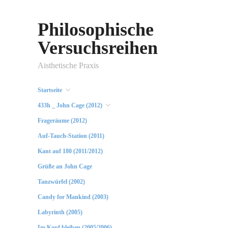
Philosophische
Versuchsreihen
Aisthetische Praxis
Startseite
433h _ John Cage (2012)
Frageräume (2012)
Auf-Tauch-Station (2011)
Kant auf 180 (2011/2012)
Grüße an John Cage
Tanzwürfel (2002)
Candy for Mankind (2003)
Labyrinth (2005)
Im Kopf bleiben (2005/2006)