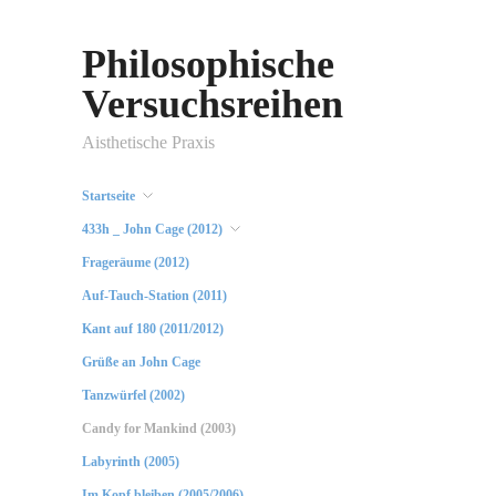
Philosophische
Versuchsreihen
Aisthetische Praxis
Startseite
433h _ John Cage (2012)
Frageräume (2012)
Auf-Tauch-Station (2011)
Kant auf 180 (2011/2012)
Grüße an John Cage
Tanzwürfel (2002)
Candy for Mankind (2003)
Labyrinth (2005)
Im Kopf bleiben (2005/2006)