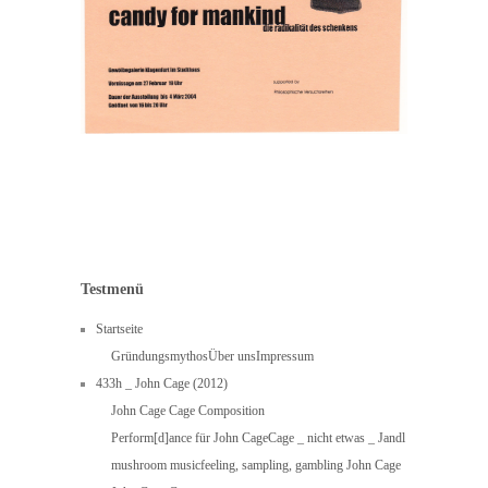
Testmenü
Startseite
Gründungsmythos
Über uns
Impressum
433h _ John Cage (2012)
John Cage Cage Composition
Perform[d]ance für John Cage
Cage _ nicht etwas _ Jandl
mushroom music
feeling, sampling, gambling John Cage