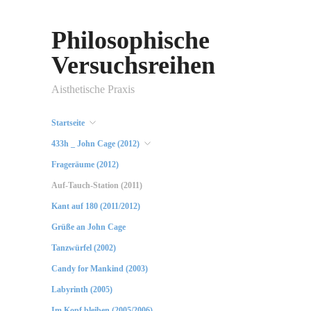
Philosophische
Versuchsreihen
Aisthetische Praxis
Startseite
433h _ John Cage (2012)
Frageräume (2012)
Auf-Tauch-Station (2011)
Kant auf 180 (2011/2012)
Grüße an John Cage
Tanzwürfel (2002)
Candy for Mankind (2003)
Labyrinth (2005)
Im Kopf bleiben (2005/2006)