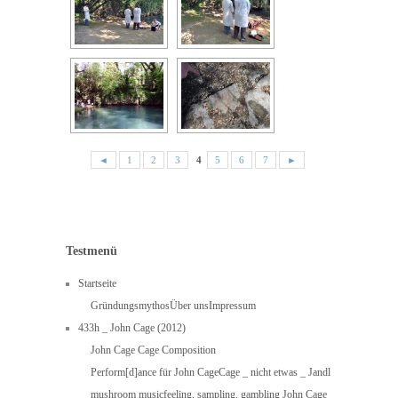
◄
1
2
3
4
5
6
7
►
Testmenü
Startseite
Gründungsmythos
Über uns
Impressum
433h _ John Cage (2012)
John Cage Cage Composition
Perform[d]ance für John Cage
Cage _ nicht etwas _ Jandl
mushroom music
feeling, sampling, gambling John Cage