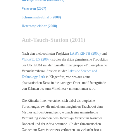
Verwesen (2007)
Schaueinschubhaft (2009)
Heterotopielabor (2008)
Auf-Tauch-Station (2011)
Nach den vielbeachteten Projekten
LABYRINTH (2005)
und
VERWESEN (2007)
ist dies die dritte gemeinsame Produktion
des UNIKUM mit der KünstlerInnengruppe »Philosophische
Versuchsreihen«. Spielort ist der
Lakeside Science and
Technology Park
in Klagenfurt, von wo aus »eine
phantastischen Reise in die karstigen Ober- und Untergründe
von Kärnten bis zum Mittelmeer« unternommen wird.
Die KünstlerInnen verstehen sich dabei als utopische
Forschungscrew, die mit einem imaginären Tauchboot dem
Mythos auf den Grund geht, wonach eine unterirdische
Verbindung zwischen dem
Meerauge/Jezerce
im Kärntner
Bodental und der Adria bestünde. »In den rhizomatischen
Gängen im Karst ist einiges verborgen, so viel steht fest.«