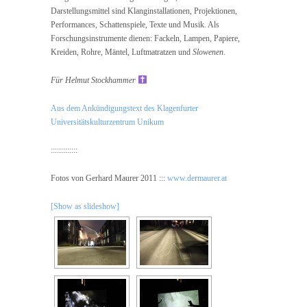
Darstellungsmittel sind Klanginstallationen, Projektionen,
Performances, Schattenspiele, Texte und Musik. Als
Forschungsinstrumente dienen: Fackeln, Lampen, Papiere,
Kreiden, Rohre, Mäntel, Luftmatratzen und
Slowenen
.
Für Helmut Stockhammer
Aus dem Ankündigungstext des Klagenfurter
Universitätskulturzentrum Unikum
:::::::::::::
Fotos von Gerhard Maurer 2011 :::
www.dermaurer.at
[Show as slideshow]