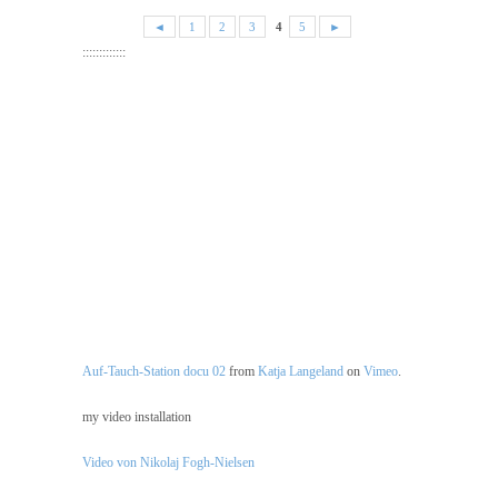
◄
1
2
3
4
5
►
:::::::::::::
Auf-Tauch-Station docu 02
from
Katja Langeland
on
Vimeo
.
my video installation
Video von Nikolaj Fogh-Nielsen